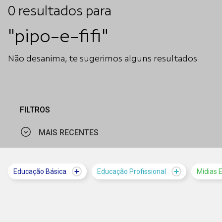
0
resultados
para
"pipo-e-fifi"
Não desanima, te sugerimos alguns resultados
FILTROS
MAIS RECENTES
MAIS VISTOS
Educação Básica
Educação Profissional
Mídias 
MAIS RECENTES