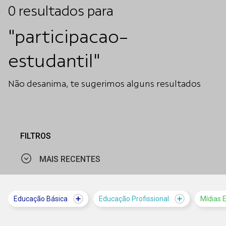
0
resultados
para
"participacao-
estudantil"
Não desanima, te sugerimos alguns resultados
FILTROS
MAIS RECENTES
MAIS VISTOS
Educação Básica
Educação Profissional
Mídias 
MAIS RECENTES