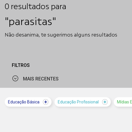
0
resultados
para
"parasitas"
Não desanima, te sugerimos alguns resultados
FILTROS
MAIS RECENTES
MAIS VISTOS
Educação Básica
Educação Profissional
Mídias 
MAIS RECENTES