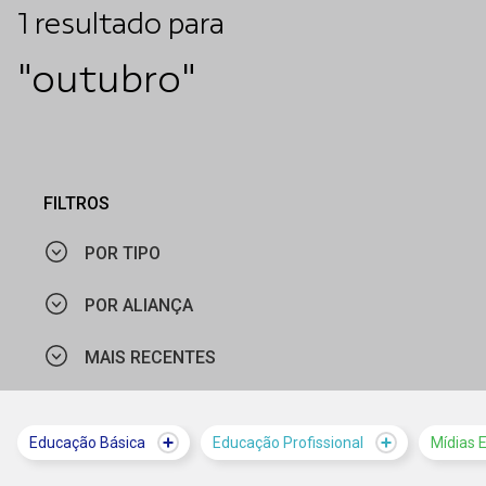
1
resultado
para
"outubro"
FILTROS
POR TIPO
POR ALIANÇA
NOTÍCIA
MAIS RECENTES
MINISTÉRIO DO TRABALHO E EMPREGO
MAIS VISTOS
Educação Básica
Educação Profissional
Mídias 
MAIS RECENTES