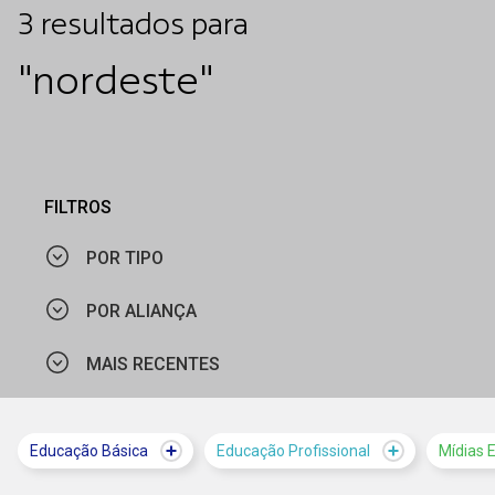
3
resultados
para
"nordeste"
FILTROS
POR TIPO
POR ALIANÇA
NOTÍCIA
MAIS RECENTES
SESI NACIONAL / SENAI NACIONAL
MAIS VISTOS
Educação Básica
Educação Profissional
Mídias 
MAIS RECENTES