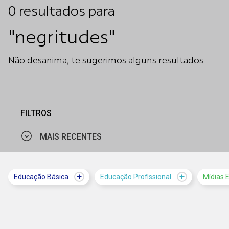
0
resultados
para
"negritudes"
Não desanima, te sugerimos alguns resultados
FILTROS
MAIS RECENTES
MAIS VISTOS
Educação Básica
Educação Profissional
Mídias 
MAIS RECENTES