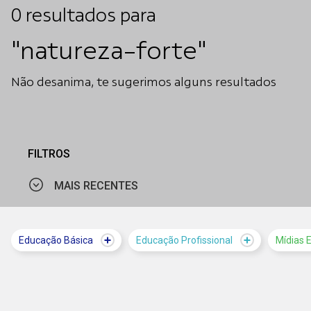
0
resultados
para
"natureza-forte"
Não desanima, te sugerimos alguns resultados
FILTROS
MAIS RECENTES
MAIS VISTOS
Educação Básica
Educação Profissional
Mídias 
MAIS RECENTES