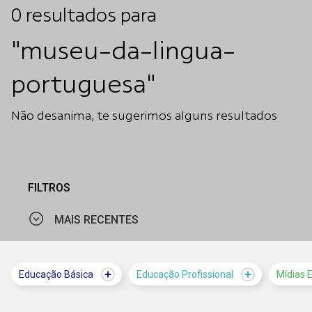
0
resultados
para
"museu-da-lingua-
portuguesa"
Não desanima, te sugerimos alguns resultados
FILTROS
MAIS RECENTES
MAIS VISTOS
Educação Básica
Educação Profissional
Mídias 
MAIS RECENTES