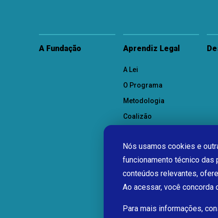
A Fundação
Aprendiz Legal
De
A Lei
O Programa
Metodologia
Coalizão
Como Participar
Nós usamos cookies e outra
funcionamento técnico das 
conteúdos relevantes, ofer
Ao acessar, você concorda
Para mais informações, co