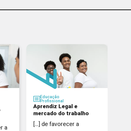
CIEE - MG
GERAR
Educação
Profissional
Aprendiz Legal e
o
mercado do trabalho
[...] de favorecer a
er a