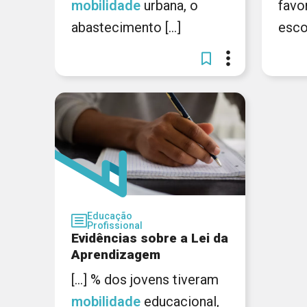
mobilidade
urbana, o
favo
abastecimento [...]
escol
Educação
Profissional
Evidências sobre a Lei da
Aprendizagem
[...] % dos jovens tiveram
mobilidade
educacional,