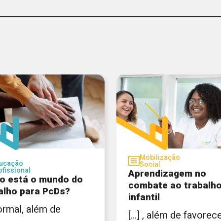
Mobilização
ucação
Social
ofissional
Aprendizagem no
 está o mundo do
combate ao trabalh
alho para PcDs?
infantil
 formal, além de
[...] , além de favorec