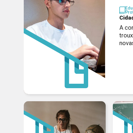
Edu
Pro
Cida
A co
trou
nova