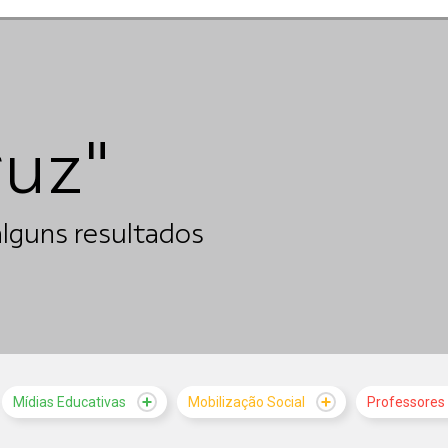
ruz"
lguns resultados
Mídias Educativas
Mobilização Social
Professores