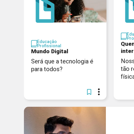
Ed
Pro
Educação
Quem
Profissional
inte
Mundo Digital
Noss
Será que a tecnologia é
tão 
para todos?
físic