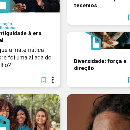
tecemos
ucação
fissional
ntiguidade à era
al
que a matemática
re foi uma aliada do
Diversidade: força e
alho?
direção