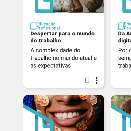
Educação
Ed
Profissional
Pro
Despertar para o mundo
Da A
do trabalho
digit
A complexidade do
Por 
trabalho no mundo atual e
semp
as expectativas
trab