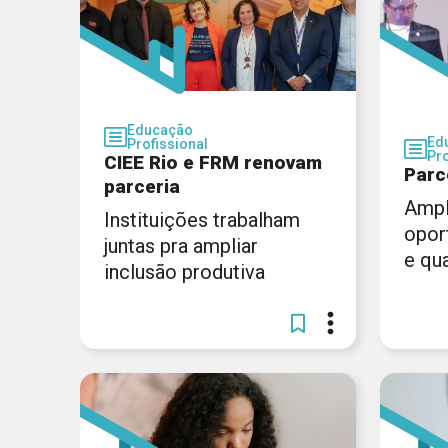
Educação
Ed
Profissional
Pro
CIEE Rio e FRM renovam
Parc
parceria
Ampl
Instituições trabalham
opor
juntas pra ampliar
e qua
inclusão produtiva