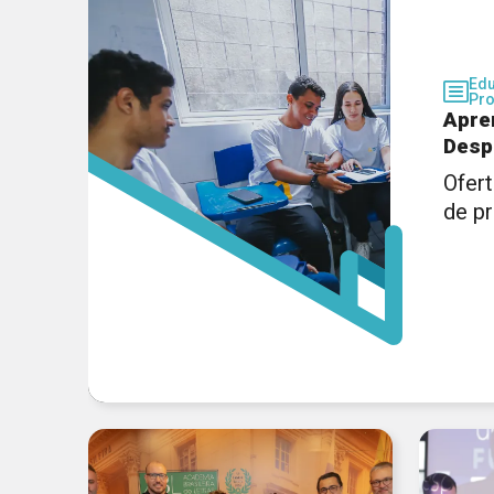
Ed
Pro
Apre
Desp
Ofert
de p