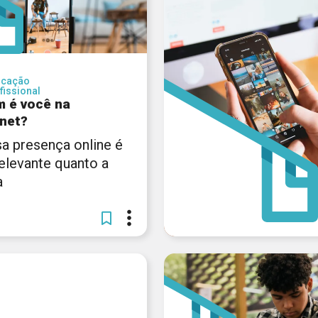
ucação
fissional
 é você na
rnet?
a presença online é
relevante quanto a
a