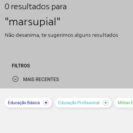
0
resultados
para
"marsupial"
Não desanima, te sugerimos alguns resultados
FILTROS
MAIS RECENTES
MAIS VISTOS
Educação Básica
Educação Profissional
Mídias 
MAIS RECENTES