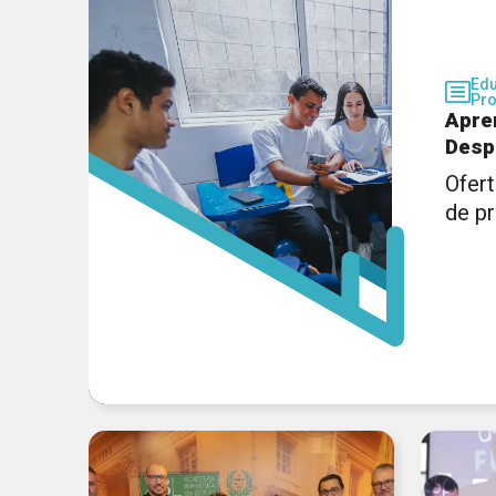
Ed
Pro
Apre
Desp
Ofert
de p