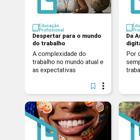
Educação
Ed
Profissional
Pro
Despertar para o mundo
Da A
do trabalho
digit
A complexidade do
Por 
trabalho no mundo atual e
semp
as expectativas
trab