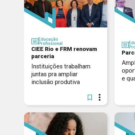
Educação
Ed
Profissional
Pro
CIEE Rio e FRM renovam
Parc
parceria
Ampl
Instituições trabalham
opor
juntas pra ampliar
e qua
inclusão produtiva