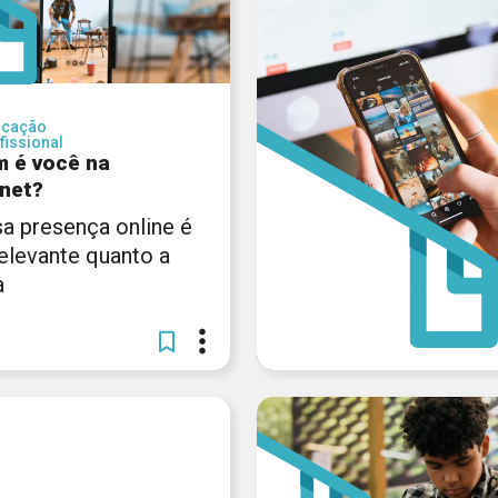
ucação
fissional
 é você na
rnet?
a presença online é
relevante quanto a
a