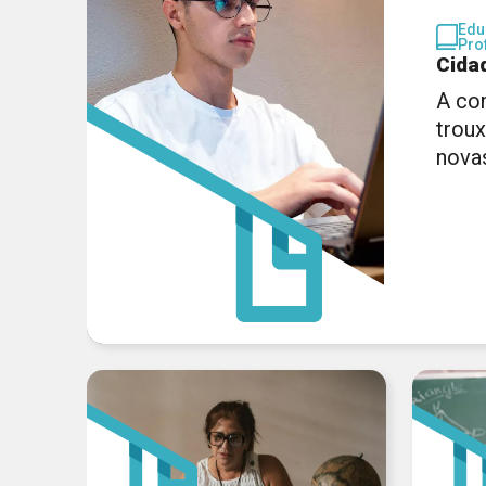
Edu
Pro
Cida
A co
trou
nova