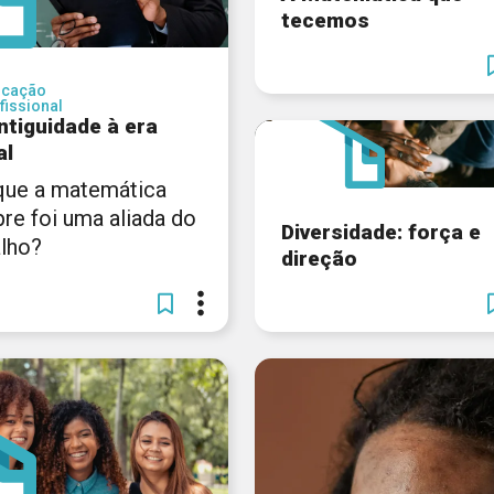
tecemos
ucação
fissional
ntiguidade à era
al
que a matemática
re foi uma aliada do
Diversidade: força e
alho?
direção