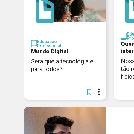
Ed
Pro
Educação
Quem
Profissional
inte
Mundo Digital
Noss
Será que a tecnologia é
tão 
para todos?
físic