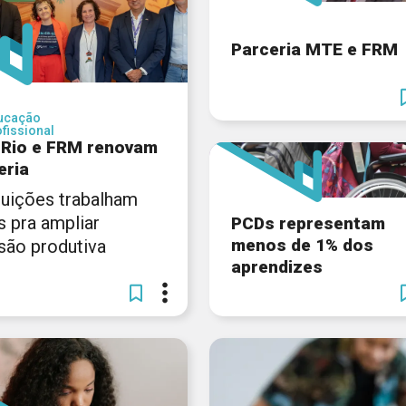
Parceria MTE e FRM
ucação
fissional
 Rio e FRM renovam
eria
ituições trabalham
s pra ampliar
PCDs representam
menos de 1% dos
usão produtiva
aprendizes