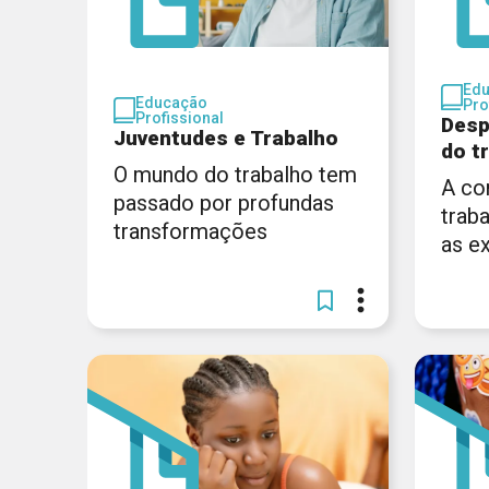
Ed
Educação
Pro
Profissional
Desp
Juventudes e Trabalho
do t
O mundo do trabalho tem
A co
passado por profundas
trab
transformações
as e