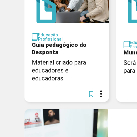
Educação
Profissional
Ed
Guia pedagógico do
Pro
Desponta
Mund
Material criado para
Será
educadores e
para
educadoras