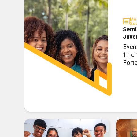
Mob
Soc
Semi
Juve
Even
11 e
Fort