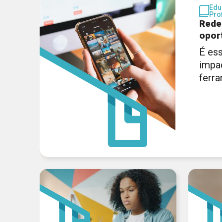
Edu
Pro
Rede
opor
É ess
impa
ferr