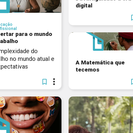
digital
ucação
fissional
ertar para o mundo
rabalho
mplexidade do
alho no mundo atual e
A Matemática que
xpectativas
tecemos