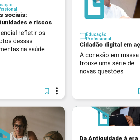
cação
fissional
s sociais:
tunidades e riscos
encial refletir os
Educação
Profissional
ctos dessas
Cidadão digital em a
amentas na saúde
A conexão em massa
trouxe uma série de
novas questões
Da Antiguidade à era