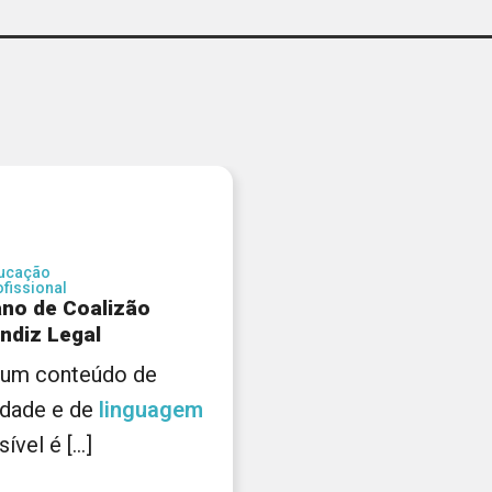
ucação
ofissional
no de Coalizão
ndiz Legal
 a um conteúdo de
idade e de
linguagem
ível é [...]