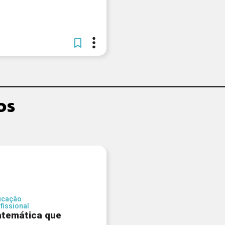
os
ucação
fissional
temática que