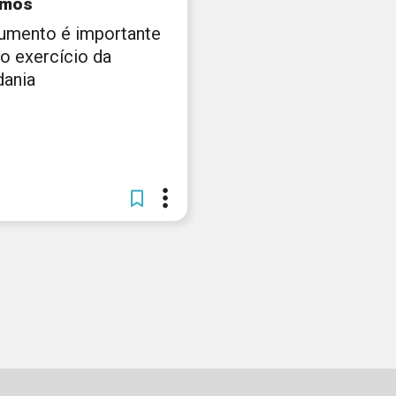
emos
rumento é importante
 o exercício da
dania