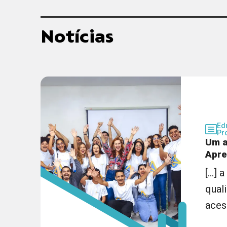
Notícias
Ed
Pr
Um a
Apre
[...]
qual
acess