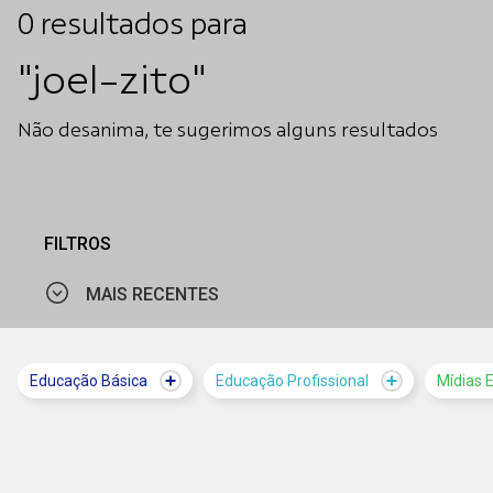
0
resultados
para
"joel-zito"
Não desanima, te sugerimos alguns resultados
FILTROS
MAIS RECENTES
MAIS VISTOS
Educação Básica
Educação Profissional
Mídias 
MAIS RECENTES