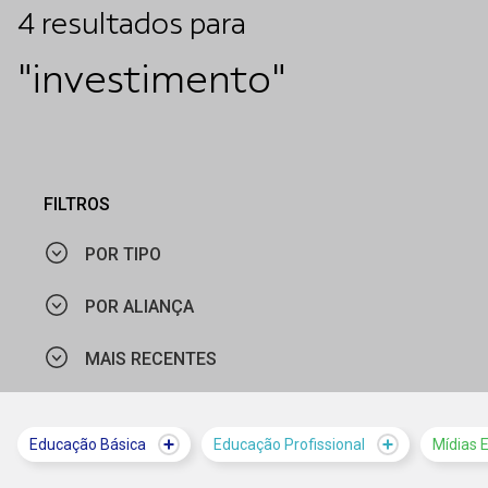
4
resultados
para
"investimento"
FILTROS
POR TIPO
POR ALIANÇA
NOTÍCIA
MAIS RECENTES
CIEDS
VÍDEO
MAIS VISTOS
Educação Básica
Educação Profissional
Mídias 
MAIS RECENTES