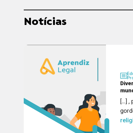
Notícias
Ed
Pr
Dive
mund
[...]
gord
reli