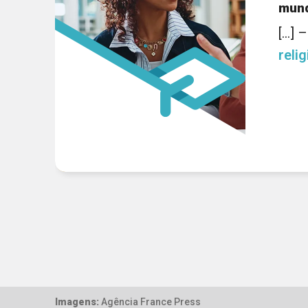
mund
[...] 
reli
Imagens:
Agência France Press