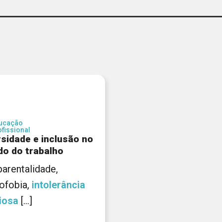
ucação
ofissional
rsidade e inclusão no
o do trabalho
 , parentalidade,
ofobia,
intolerância
giosa
[...]