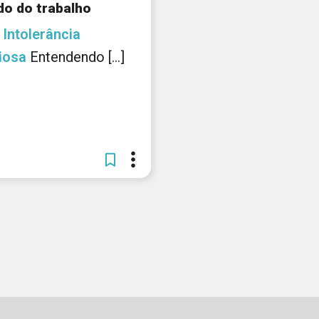
o do trabalho
–
Intolerância
giosa
Entendendo [...]