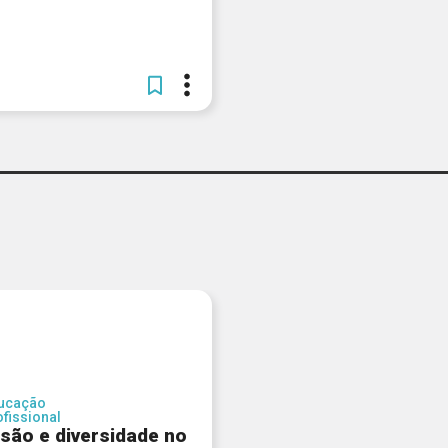
ucação
ofissional
usão e diversidade no