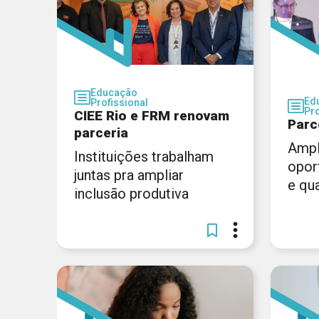
Educação
Ed
Profissional
Pro
CIEE Rio e FRM renovam
Parc
parceria
Ampl
Instituições trabalham
opor
juntas pra ampliar
e qua
inclusão produtiva