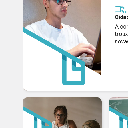
Edu
Pro
Cida
A co
trou
nova