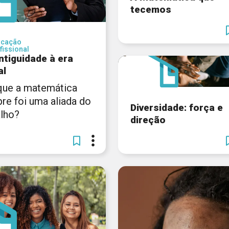
tecemos
ucação
fissional
ntiguidade à era
al
que a matemática
re foi uma aliada do
Diversidade: força e
alho?
direção