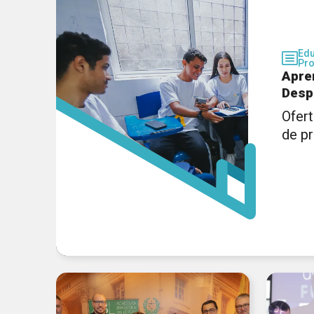
Ed
Pro
Apre
Desp
Ofert
de p