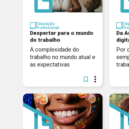
Educação
Ed
Profissional
Pro
Despertar para o mundo
Da A
do trabalho
digit
A complexidade do
Por 
trabalho no mundo atual e
semp
as expectativas
trab