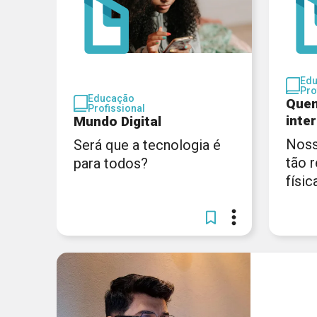
Ed
Pro
Educação
Quem
Profissional
inte
Mundo Digital
Noss
Será que a tecnologia é
tão 
para todos?
físic