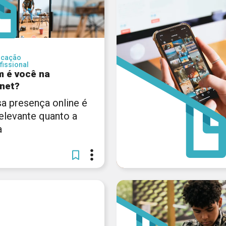
ucação
fissional
 é você na
rnet?
a presença online é
relevante quanto a
a