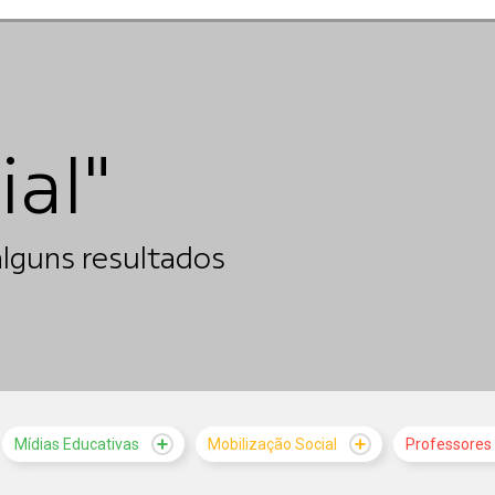
ial"
lguns resultados
Mídias Educativas
Mobilização Social
Professores