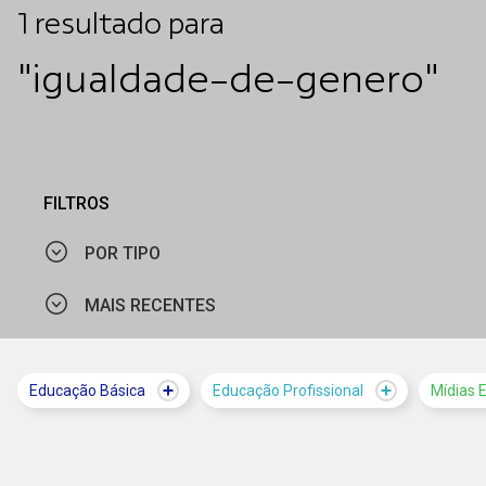
1
resultado
para
"igualdade-de-genero"
FILTROS
POR TIPO
MAIS RECENTES
CURSO
MAIS VISTOS
Educação Básica
Educação Profissional
Mídias 
MAIS RECENTES