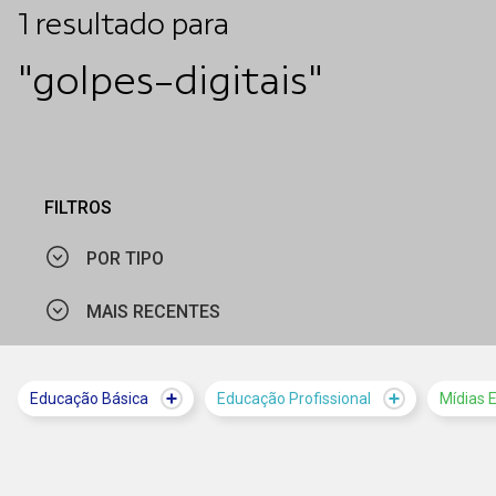
1
resultado
para
"golpes-digitais"
FILTROS
POR TIPO
MAIS RECENTES
MATERIAL PEDAGÓGICO
MAIS VISTOS
Educação Básica
Educação Profissional
Mídias 
MAIS RECENTES