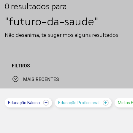
0
resultados
para
"futuro-da-saude"
Não desanima, te sugerimos alguns resultados
FILTROS
MAIS RECENTES
MAIS VISTOS
Educação Básica
Educação Profissional
Mídias 
MAIS RECENTES