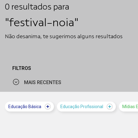
0
resultados
para
"festival-noia"
Não desanima, te sugerimos alguns resultados
FILTROS
MAIS RECENTES
MAIS VISTOS
Educação Básica
Educação Profissional
Mídias 
MAIS RECENTES