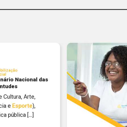
bilização
cial
nário Nacional das
ntudes
 de Cultura, Arte,
cia e
Esporte
),
ica pública [...]