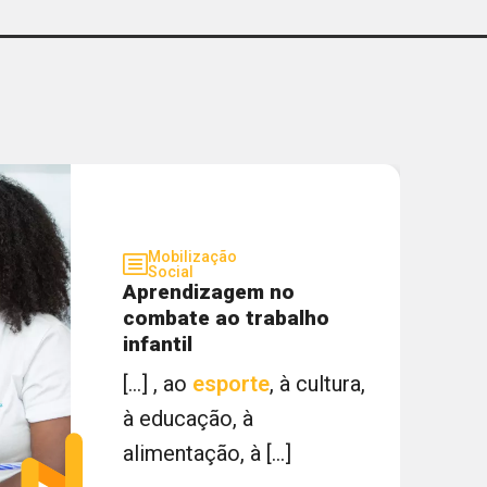
CIEE - MG
GERAR
Mobilização
Social
Aprendizagem no
combate ao trabalho
infantil
[...] , ao
esporte
, à cultura,
à educação, à
alimentação, à [...]