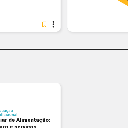
ucação
ofissional
liar de Alimentação:
aro e serviços