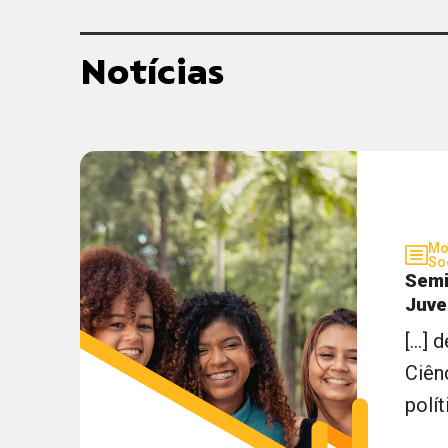
Notícias
Mo
So
Semi
Juve
[...]
Ciên
polít