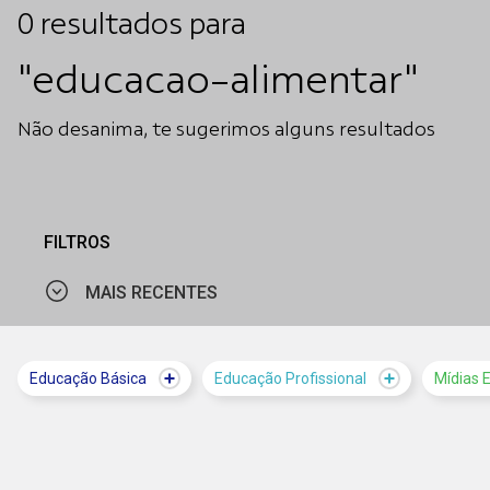
0
resultados
para
"educacao-alimentar"
Não desanima, te sugerimos alguns resultados
FILTROS
MAIS RECENTES
MAIS VISTOS
Educação Básica
Educação Profissional
Mídias 
MAIS RECENTES