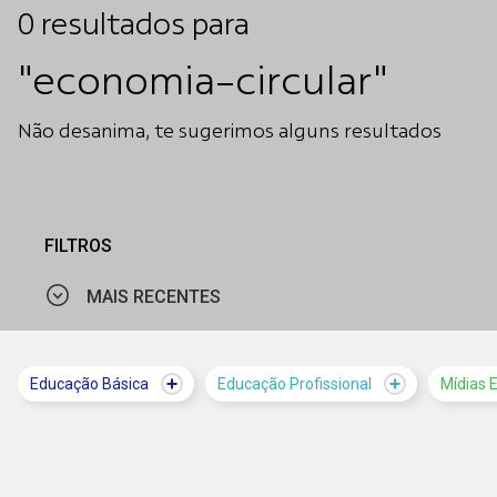
0
resultados
para
"economia-circular"
Não desanima, te sugerimos alguns resultados
FILTROS
MAIS RECENTES
MAIS VISTOS
Educação Básica
Educação Profissional
Mídias 
MAIS RECENTES