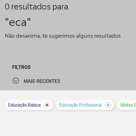
0
resultados
para
"eca"
Não desanima, te sugerimos alguns resultados
FILTROS
MAIS RECENTES
MAIS VISTOS
Educação Básica
Educação Profissional
Mídias 
MAIS RECENTES