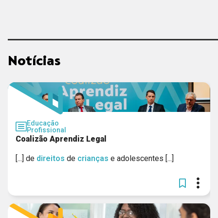
UNICEF
CIEE - MG
Notícias
GERAR
Educação
Profissional
Coalizão Aprendiz Legal
[...] de
direitos
de
crianças
e adolescentes [...]