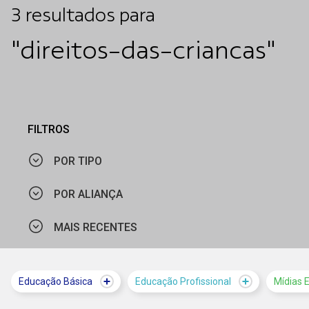
3
resultados
para
"direitos-das-criancas"
FILTROS
POR TIPO
POR ALIANÇA
NOTÍCIA
MAIS RECENTES
CIEE - RS
CIEE - PE
MAIS VISTOS
Educação Básica
Educação Profissional
Mídias 
CIEDS
MAIS RECENTES