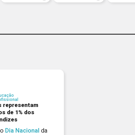
ucação
ofissional
 representam
s de 1% dos
ndizes
 No
Dia
Nacional
da