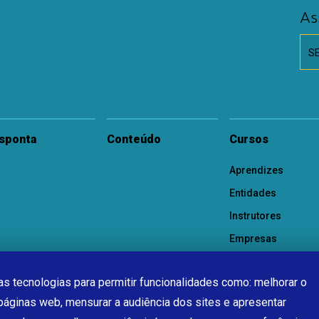
As
S
sponta
Conteúdo
Cursos
Aprendizes
Entidades
Instrutores
Empresas
s tecnologias para permitir funcionalidades como: melhorar o
páginas web, mensurar a audiência dos sites e apresentar