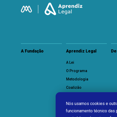
A Fundação
Aprendiz Legal
De
A Lei
O Programa
Metodologia
Coalizão
Como Participar
Nós usamos cookies e outra
funcionamento técnico das 