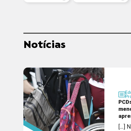
Notícias
Ed
Pr
PCDs
meno
apre
[...]