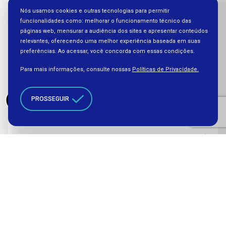
Nós usamos cookies e outras tecnologias para permitir
funcionalidades como: melhorar o funcionamento técnico das
páginas web, mensurar a audiência dos sites e apresentar conteúdos
relevantes, oferecendo uma melhor experiência baseada em suas
preferências. Ao acessar, você concorda com essas condições.
Para mais informações, consulte nossas
Políticas de Privacidade.
Educação
Profissional
Diversidade e inclusão no mundo do
PROSSEGUIR
trabalho
Educação
Profissional
Evento marca 25 anos da Lei da