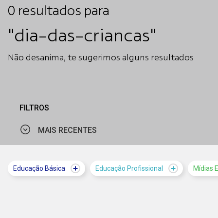
0
resultados
para
"dia-das-criancas"
Não desanima, te sugerimos alguns resultados
FILTROS
MAIS RECENTES
MAIS VISTOS
Educação Básica
Educação Profissional
Mídias 
MAIS RECENTES