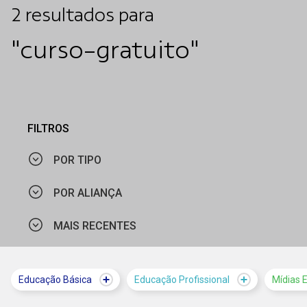
2
resultados
para
"curso-gratuito"
FILTROS
POR TIPO
POR ALIANÇA
NOTÍCIA
MAIS RECENTES
ORGANIZAÇÃO DOS ESTADOS IBERO-AMERICANOS
MAIS VISTOS
Educação Básica
Educação Profissional
Mídias 
MAIS RECENTES