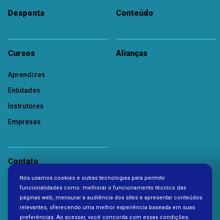
Desponta
Conteúdo
Cursos
Alianças
Aprendizes
Entidades
Instrutores
Empresas
Contato
Nós usamos cookies e outras tecnologias para permitir
Política de Privacidade
funcionalidades como: melhorar o funcionamento técnico das
páginas web, mensurar a audiência dos sites e apresentar conteúdos
relevantes, oferecendo uma melhor experiência baseada em suas
preferências. Ao acessar, você concorda com essas condições.