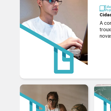
Edu
Pro
Cida
A co
trou
nova