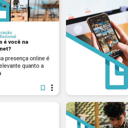
ucação
fissional
 é você na
rnet?
a presença online é
relevante quanto a
a