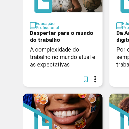
Educação
Ed
Profissional
Pro
Despertar para o mundo
Da A
do trabalho
digit
A complexidade do
Por 
trabalho no mundo atual e
semp
as expectativas
trab