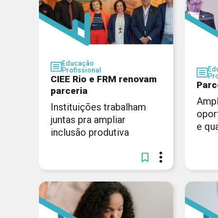
Educação
Ed
Profissional
Pro
CIEE Rio e FRM renovam
Parc
parceria
Ampl
Instituições trabalham
opor
juntas pra ampliar
e qua
inclusão produtiva