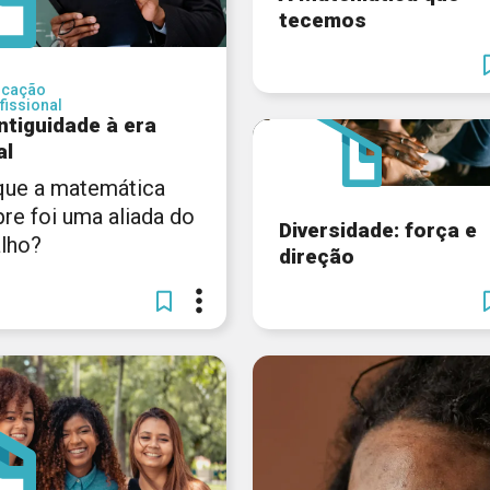
tecemos
ucação
fissional
ntiguidade à era
al
que a matemática
re foi uma aliada do
Diversidade: força e
alho?
direção