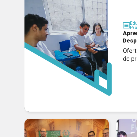
Ed
Pro
Apre
Desp
Ofert
de p