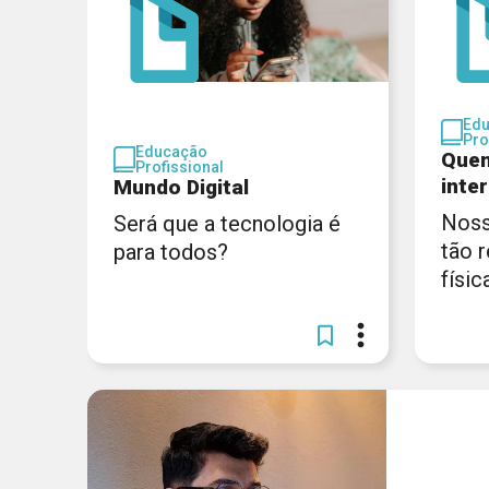
Ed
Pro
Educação
Quem
Profissional
inte
Mundo Digital
Noss
Será que a tecnologia é
tão 
para todos?
físic