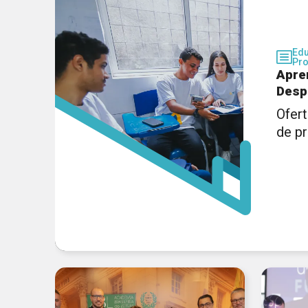
Ed
Pro
Apre
Desp
Ofert
de p