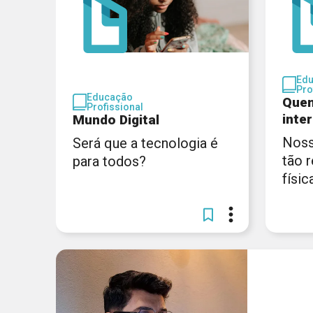
Ed
Pro
Educação
Quem
Profissional
inte
Mundo Digital
Noss
Será que a tecnologia é
tão 
para todos?
físic