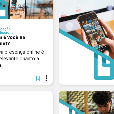
ucação
fissional
 é você na
rnet?
a presença online é
relevante quanto a
a