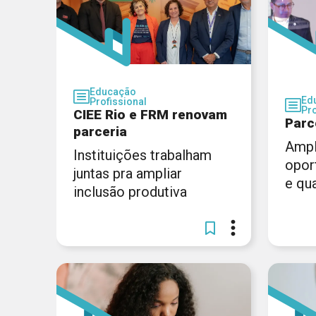
Educação
Ed
Profissional
Pro
CIEE Rio e FRM renovam
Parc
parceria
Ampl
Instituições trabalham
opor
juntas pra ampliar
e qua
inclusão produtiva