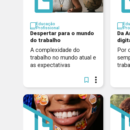
Educação
Ed
Profissional
Pro
Despertar para o mundo
Da A
do trabalho
digit
A complexidade do
Por 
trabalho no mundo atual e
semp
as expectativas
trab