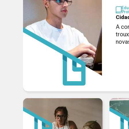
Edu
Pro
Cida
A co
trou
nova