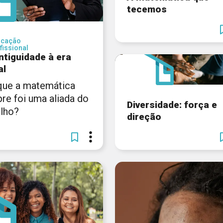
tecemos
ucação
fissional
ntiguidade à era
al
que a matemática
re foi uma aliada do
Diversidade: força e
alho?
direção