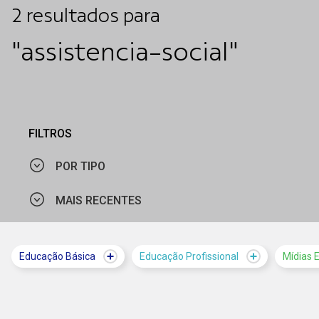
2
resultados
para
"assistencia-social"
FILTROS
POR TIPO
MAIS RECENTES
NOTÍCIA
MAIS VISTOS
Educação Básica
Educação Profissional
Mídias 
MAIS RECENTES