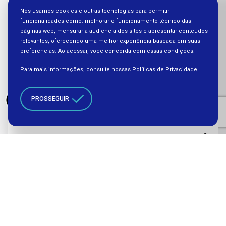
Nós usamos cookies e outras tecnologias para permitir
funcionalidades como: melhorar o funcionamento técnico das
páginas web, mensurar a audiência dos sites e apresentar conteúdos
relevantes, oferecendo uma melhor experiência baseada em suas
preferências. Ao acessar, você concorda com essas condições.
Educação
Para mais informações, consulte nossas
Políticas de Privacidade.
Profissional
CIEE Rio e FRM renovam parceria
PROSSEGUIR
[...] de Combustíveis’, desenvolvido pelo
Aprendiz
Legal
[...]
Educação
Profissional
Parceria MTE e FRM