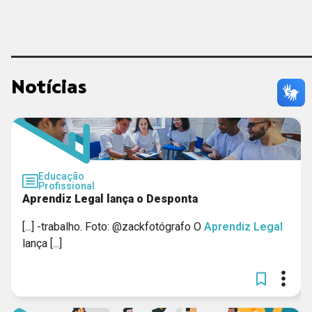
ORGANIZAÇÃO DOS ESTADOS IBERO-AMERICANOS
SOLUÇÃO
CIEDS
VÍDEO
Notícias
UNICEF
CIEE - MG
GERAR
Educação
Profissional
Aprendiz Legal lança o Desponta
[...] -trabalho. Foto: @zackfotógrafo O
Aprendiz
Legal
lança [...]