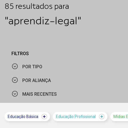
85
resultados
para
"aprendiz-legal"
FILTROS
POR TIPO
POR ALIANÇA
CURSO
MAIS RECENTES
CIEE - RS
MATERIAL PEDAGÓGICO
CIEE - PE
NOTÍCIA
MAIS VISTOS
Educação Básica
Educação Profissional
Mídias 
MINISTÉRIO DO TRABALHO E EMPREGO
PUBLICAÇÃO
MAIS RECENTES