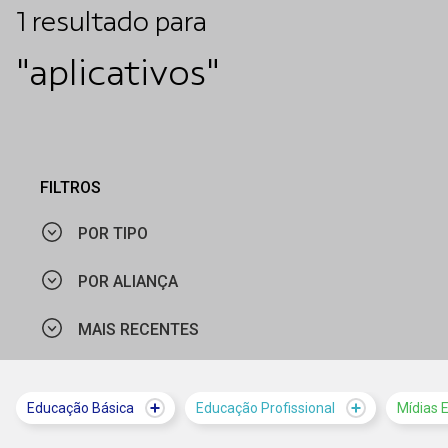
1
resultado
para
"aplicativos"
FILTROS
POR TIPO
POR ALIANÇA
NOTÍCIA
MAIS RECENTES
MINISTÉRIO DO TRABALHO E EMPREGO
MAIS VISTOS
Educação Básica
Educação Profissional
Mídias 
MAIS RECENTES