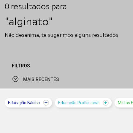
0
resultados
para
"alginato"
Não desanima, te sugerimos alguns resultados
FILTROS
MAIS RECENTES
MAIS VISTOS
Educação Básica
Educação Profissional
Mídias 
MAIS RECENTES