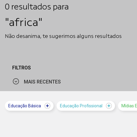
0
resultados
para
"africa"
Não desanima, te sugerimos alguns resultados
FILTROS
MAIS RECENTES
MAIS VISTOS
Educação Básica
Educação Profissional
Mídias 
MAIS RECENTES