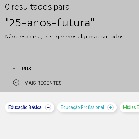
0
resultados
para
"25-anos-futura"
Não desanima, te sugerimos alguns resultados
FILTROS
MAIS RECENTES
MAIS VISTOS
Educação Básica
Educação Profissional
Mídias 
MAIS RECENTES